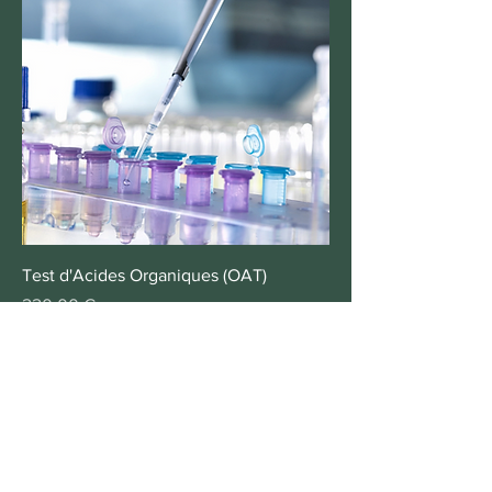
Test d'Acides Organiques (OAT)
Prix
220,00 €