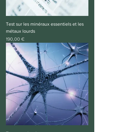
Test sur les minéraux essentiels et les
métaux lourds
Prix
190,00 €