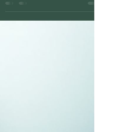
associés dans la recherche, en particulier chez
certains enfants qui semblent avoir des difficultés à
faire entrer le folate dans le cerveau. Le folinate de
calcium, aussi appelé acide folinique, suscite de
l’intérêt parce qu’il pourrait aider à corriger ce
problème de transport chez un sous-groupe
significatif d’enfants autistes. Le folate est essentiel
au développement du cerveau, à la synthèse de
l’ADN et à la méthylation