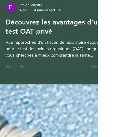
Fabien Villotte
14 avr.
4 min de lecture
Découvrez les avantages d’un
test OAT privé
Vue rapprochée d’un flacon de laboratoire étiqueté
pour le test des acides organiques (OAT) Lorsque
vous cherchez à mieux comprendre la santé
interne de votre corps, en particulier son impact
sur votre bien-être mental, un test privé des acides
organiques (OAT) peut s’avérer un outil très
précieux. Ce test fournit des informations détaillées
sur votre métabolisme, vos niveaux de nutriments
et d’éventuels déséquilibres qui pourraient
influencer votre humeur, votre énergie et v