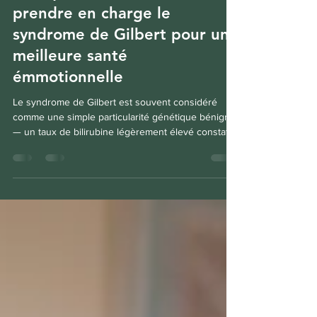
Pourquoi il est essentiel de
prendre en charge le
syndrome de Gilbert pour une
meilleure santé
émmotionnelle
Le syndrome de Gilbert est souvent considéré
comme une simple particularité génétique bénigne
— un taux de bilirubine légèrement élevé constaté
lors d'une prise de sang de routine, avec des
médecins qui rassurent généralement les patients
en leur disant qu'il n'y a « rien d'inquiétant ». Mais si
vous êtes une personne qui souffre de fatigue, de
brouillard mental, de sautes d'humeur, d'anxiété ou
de dépression, le syndrome de Gilbert mérite peut-
être bien plus d'attention qu'o