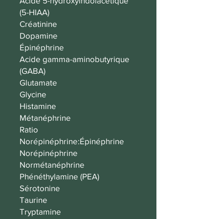
Acide 5-hydroxyindolacétique
(5-HIAA)
Créatinine
Dopamine
Épinéphrine
Acide gamma-aminobutyrique
(GABA)
Glutamate
Glycine
Histamine
Métanéphrine
Ratio
Norépinéphrine:Épinéphrine
Norépinéphrine
Normétanéphrine
Phénéthylamine (PEA)
Sérotonine
Taurine
Tryptamine