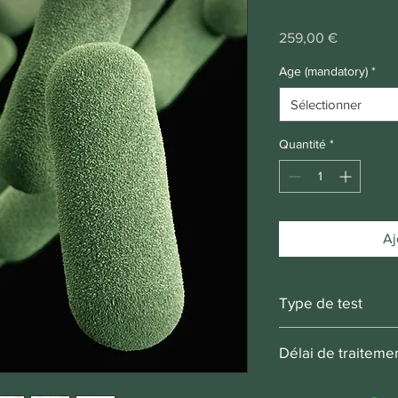
Prix
259,00 €
Age (mandatory)
*
Sélectionner
Quantité
*
Aj
Type de test
Echantillon de selles
Délai de traiteme
4 - 6 semaines